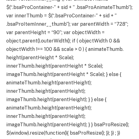
$(“.bsaProContainer-” + sid + ” .bsaProAnimateThumb”);
var innerThumb = $(“.bsaProContainer-” + sid + ”
.bsaProItemInner__thumb”); var parentWidth = “728”;
var parentHeight = “90”; var objectWidth =
object.parent().outerWidth(); if ( objectWidth 0 &&
objectWidth !== 100 && scale > 0 ) { animateThumb.
height(parentHeight * Scale);
innerThumb.height(parentHeight * Scale);
imageThumb.height(parentHeight * Scale); } else {
animateThumb.height(parentHeight);
innerThumb.height(parentHeight);
imageThumb.height(parentHeight); } } else {
animateThumb.height(parentHeight);
innerThumb.height(parentHeight);
imageThumb.height(parentHeight); } } bsaProResize();
$(window).resize(function(){ bsaProResize(); }); }) ; })