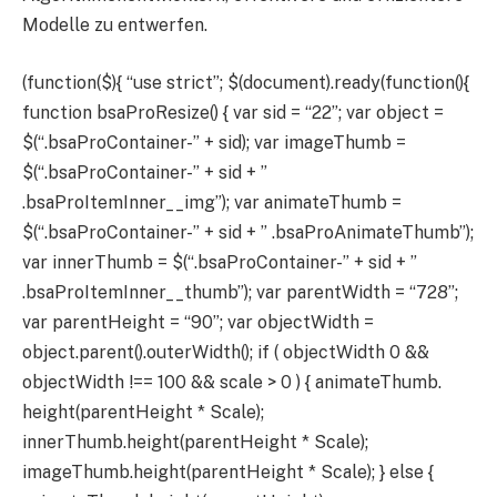
Modelle zu entwerfen.
(function($){ “use strict”; $(document).ready(function(){
function bsaProResize() { var sid = “22”; var object =
$(“.bsaProContainer-” + sid); var imageThumb =
$(“.bsaProContainer-” + sid + ”
.bsaProItemInner__img”); var animateThumb =
$(“.bsaProContainer-” + sid + ” .bsaProAnimateThumb”);
var innerThumb = $(“.bsaProContainer-” + sid + ”
.bsaProItemInner__thumb”); var parentWidth = “728”;
var parentHeight = “90”; var objectWidth =
object.parent().outerWidth(); if ( objectWidth 0 &&
objectWidth !== 100 && scale > 0 ) { animateThumb.
height(parentHeight * Scale);
innerThumb.height(parentHeight * Scale);
imageThumb.height(parentHeight * Scale); } else {