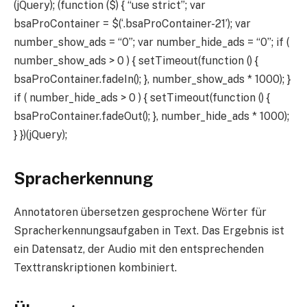
(jQuery); (function ($) { “use strict”; var
bsaProContainer = $(‘.bsaProContainer-21’); var
number_show_ads = “0”; var number_hide_ads = “0”; if (
number_show_ads > 0 ) { setTimeout(function () {
bsaProContainer.fadeIn(); }, number_show_ads * 1000); }
if ( number_hide_ads > 0 ) { setTimeout(function () {
bsaProContainer.fadeOut(); }, number_hide_ads * 1000);
} })(jQuery);
Spracherkennung
Annotatoren übersetzen gesprochene Wörter für
Spracherkennungsaufgaben in Text. Das Ergebnis ist
ein Datensatz, der Audio mit den entsprechenden
Texttranskriptionen kombiniert.