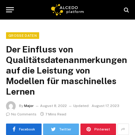
GROSSE DATEN
Der Einfluss von
Qualitätsdatenanmerkungen
auf die Leistung von
Modellen für maschinelles
Lernen
By
Major
August 8, 2022
Updated:
August 17, 2023
No Comments
7 Mins Read
Facebook
Twitter
Pinterest