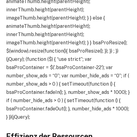
animateThumb.height(parentHeight);
innerThumb.height(parentHeight);
imageThumb.height(parentHeight); } } else {
animateThumb.height(parentHeight);
innerThumb.height(parentHeight);
imageThumb.height(parentHeight); } } bsaProResize();
$(window).resize(function(){ bsaProResize(); }); }) ; })
(jQuery); (function ($) { “use strict”; var
bsaProContainer = $(‘.bsaProContainer-22’); var
number_show_ads = “0”; var number_hide_ads = “0”; if (
number_show_ads > 0 ) { setTimeout(function () {
bsaProContainer.fadeIn(); }, number_show_ads * 1000); }
if ( number_hide_ads > 0 ) { setTimeout(function () {
bsaProContainer.fadeOut(); }, number_hide_ads * 1000);
} })(jQuery);
Effizienz der Ressourcen