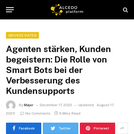
GROSSE DATEN
Agenten stärken, Kunden
begeistern: Die Rolle von
Smart Bots bei der
Verbesserung des
Kundensupports
By
Major
December 17, 2022
Updated:
August 17,
2023
No Comments
6 Mins Read
Facebook
Twitter
Pinterest